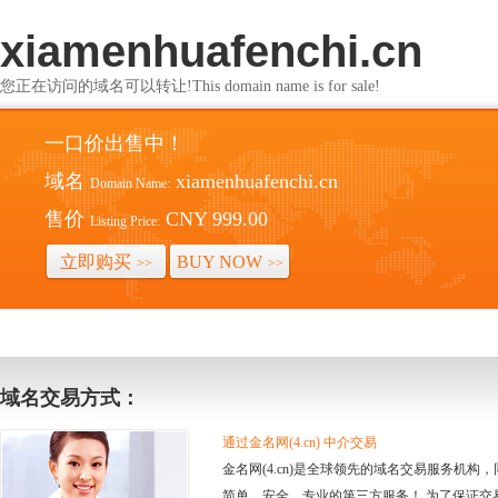
xiamenhuafenchi.cn
您正在访问的域名可以转让!This domain name is for sale!
一口价出售中！
域名
xiamenhuafenchi.cn
Domain Name:
售价
CNY 999.00
Listing Price:
立即购买
BUY NOW
>>
>>
域名交易方式：
通过金名网(4.cn) 中介交易
金名网(4.cn)是全球领先的域名交易服务机
简单、安全、专业的第三方服务！ 为了保证交