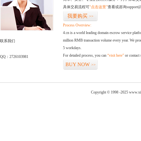
具体交易流程可
“点击这里”
查看或咨询support@
我要购买
>>
Process Overview:
4.cn is a world leading domain escrow service plat
million RMB transaction volume every year. We promi
联系我们
5 workdays.
For detailed process, you can
“visit here”
or contact
QQ：2726103981
BUY NOW
>>
Copyright © 1998 -2025 www.xia